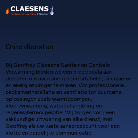
Onze diensten
Bij Geoffrey Claesens Sanitair en Centrale
Verwarming bieden we een breed scala aan
diensten om uw woning comfortabeler, duurzamer
en energiezuiniger te maken. Van professionele
badkamerinstallatie en ventilatie tot duurzame
oplossingen zoals warmtepompen,
vloerverwarming, waterbehandeling en
regenwaterrecuperatie. Wij zorgen voor een
vakkundige uitvoering van elke dienst, met
Geoffrey als uw vaste aanspreekpunt voor een
vlotte en duidelijke communicatie.