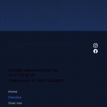
Wil je graag een offerte op maat?
Stuur een e-mail
of
ga
naar contact.
info@claesenssanitair.be
0471 73 82 07
Steinstraat 31, 9810 Nazareth
Home
Diensten
Over ons